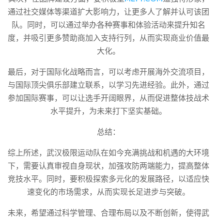
通过社交媒体等渠道扩大影响力，让更多人了解并认可该团
队。同时，可以通过举办各种赛事和体验活动来提升知名
度，并吸引更多赞助商加入支持行列，从而实现商业价值最
大化。
最后，对于国际化战略而言，可以考虑开展海外交流项目，
与国际顶尖俱乐部建立联系，以学习先进经验。此外，通过
参加国际赛事，可以让选手开阔眼界，从而促进整体技战术
水平提升，为未来打下坚实基础。
总结：
综上所述，武汉极限运动队在如今充满挑战和机遇的大环境
下，需要认真审视自身现状，加强攻防两端能力，提高整体
竞技水平。同时，要积极探索多元化的发展路径，以适应快
速变化的市场需求，从而实现长足进步与突破。
未来，希望通过科学管理、合理布局以及不断创新，使得武