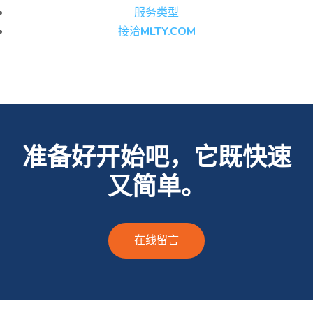
服务类型
接洽
MLTY.COM
准备好开始吧，它既快速
又简单。
在线留言