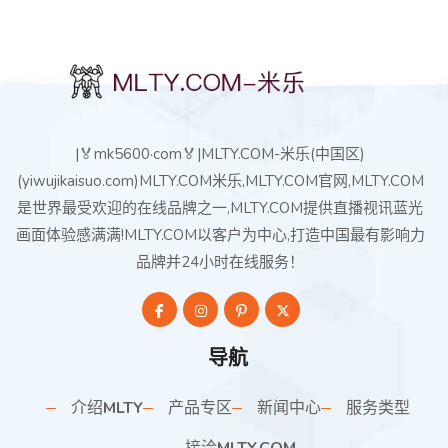
|🏅mk5600·com🏅|MLTY.COM-米乐(中国区)
(yiwujikaisuo.com)MLTY.COM米乐,MLTY.COM官网,MLTY.COM
是世界最受欢迎的在线品牌之一,MLTY.COM提供直播视讯蓝光
画面体验感满满!MLTY.COM以客户为中心,打造中国最有影响力
品牌并24小时在线服务！
导航
介绍
MLTY
产品专区
新闻中心
服务类型