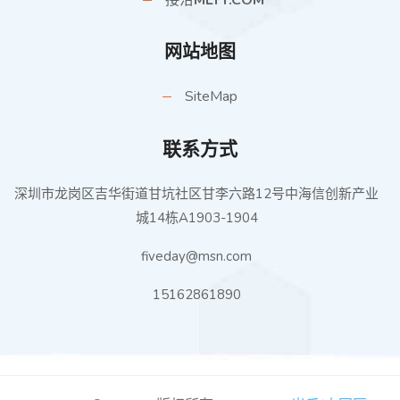
接洽
MLTY.COM
网站地图
SiteMap
联系方式
深圳市龙岗区吉华街道甘坑社区甘李六路12号中海信创新产业
城14栋A1903-1904
fiveday@msn.com
15162861890