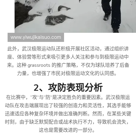
此外，武汉极限运动队还积极开展社区活动，通过组织讲
座、体验营等形式来吸引更多人关注和参与到极限运动中
来。这种 grassroots 的推广策略，不仅为球队培养了后备
力量，也增强了市民对极限运动文化的认同感。
2、攻防表现分析
在比赛中，“攻”与“防”是决定胜负的重要因素。武汉极限运
动队在攻击端展现出了较强的创造力和灵活性，其选手能够
迅速适应各种复杂环境并做出准确判断。然而，在某些关键
时刻，由于缺乏默契配合或战术执行不力，导致机会流失，
这也是需要改进的一部分。