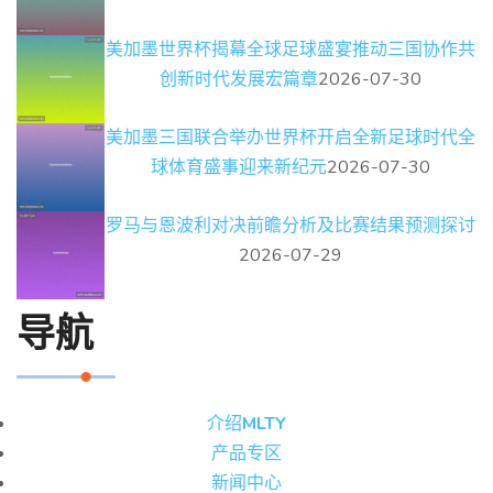
美加墨世界杯揭幕全球足球盛宴推动三国协作共
创新时代发展宏篇章
2026-07-30
美加墨三国联合举办世界杯开启全新足球时代全
球体育盛事迎来新纪元
2026-07-30
罗马与恩波利对决前瞻分析及比赛结果预测探讨
2026-07-29
导航
介绍
MLTY
产品专区
新闻中心