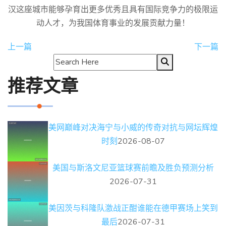
汉这座城市能够孕育出更多优秀且具有国际竞争力的极限运
动人才，为我国体育事业的发展贡献力量！
上一篇
下一篇
推荐文章
美网巅峰对决海宁与小威的传奇对抗与网坛辉煌
时刻
2026-08-07
美国与斯洛文尼亚篮球赛前瞻及胜负预测分析
2026-07-31
美因茨与科隆队激战正酣谁能在德甲赛场上笑到
最后
2026-07-31