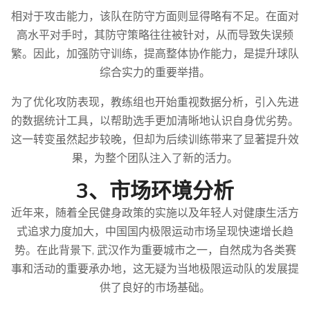
相对于攻击能力，该队在防守方面则显得略有不足。在面对
高水平对手时，其防守策略往往被针对，从而导致失误频
繁。因此，加强防守训练，提高整体协作能力，是提升球队
综合实力的重要举措。
为了优化攻防表现，教练组也开始重视数据分析，引入先进
的数据统计工具，以帮助选手更加清晰地认识自身优劣势。
这一转变虽然起步较晚，但却为后续训练带来了显著提升效
果，为整个团队注入了新的活力。
3、市场环境分析
近年来，随着全民健身政策的实施以及年轻人对健康生活方
式追求力度加大，中国国内极限运动市场呈现快速增长趋
势。在此背景下, 武汉作为重要城市之一，自然成为各类赛
事和活动的重要承办地，这无疑为当地极限运动队的发展提
供了良好的市场基础。