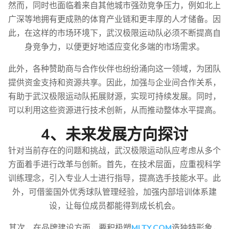
然而，同时也面临着来自其他城市强劲竞争压力，例如北上
广深等地拥有更成熟的体育产业链和更丰厚的人才储备。因
此，在这样的市场环境下，武汉极限运动队必须不断提高自
身竞争力，以便更好地适应变化多端的市场需求。
此外，各种赞助商与合作伙伴也纷纷涌向这一领域，为团队
提供资金支持和资源共享。因此，加强与企业间合作关系，
有助于武汉极限运动队拓展财源，实现可持续发展。同时，
可以利用这些资源进行技术创新，从而推动整体水平提高。
4、未来发展方向探讨
针对当前存在的问题和挑战，武汉极限运动队应考虑从多个
方面着手进行改革与创新。首先，在技术层面，应重视科学
训练理念，引入专业人士进行指导，提高选手技能水平。此
外，可借鉴国外优秀球队管理经验，加强内部培训体系建
设，让每位成员都能得到成长机会。
其次，在品牌建设方面，要积极塑
MLTY.COM
造独特形象，